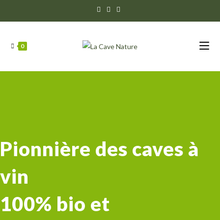
Skip
to
content
0
Pionnière des caves à
vin
100% bio et