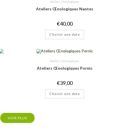
peuvent
Ateliers Oenologiques
être
choisies
Ateliers Œnologiques Nantes
sur
la
page
€
40,00
du
produit
Ce
Choisir une date
produit
a
plusieurs
variations.
Les
options
peuvent
Ateliers Oenologiques
être
choisies
Ateliers Œnologiques Pornic
sur
la
page
€
39,00
du
produit
Ce
Choisir une date
produit
a
plusieurs
variations.
Les
options
VOIR PLUS
peuvent
être
choisies