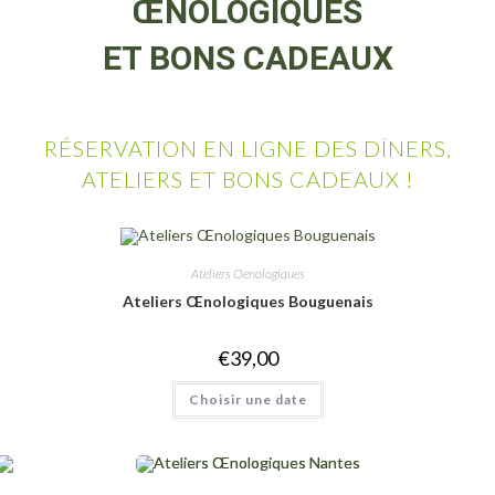
ŒNOLOGIQUES
ET BONS CADEAUX
RÉSERVATION EN LIGNE DES DÎNERS,
ATELIERS ET BONS CADEAUX !
Ateliers Oenologiques
Ateliers Œnologiques Bouguenais
€
39,00
Ce
Choisir une date
produit
a
plusieurs
variations.
Les
options