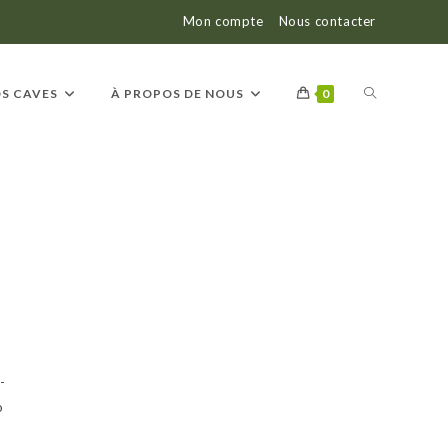
Mon compte
Nous contacter
S CAVES
À PROPOS DE NOUS
0
-
o