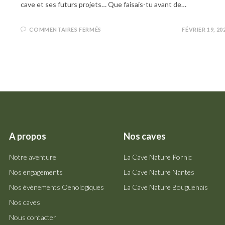
cave et ses futurs projets… Que faisais-tu avant de…
COMMENTAIRES FERMÉS
FÉVRIER 19, 20
A propos
Nos caves
Notre aventure
La Cave Nature Pornic
Nos engagements
La Cave Nature Nantes
Nos évènements Oenologiques
La Cave Nature Bouguenais
Nos caves
Nous contacter